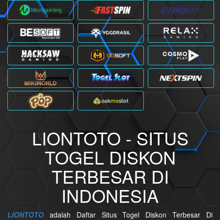
LIONTOTO - SITUS
TOGEL DISKON
TERBESAR DI
INDONESIA
LIONTOTO
adalah Daftar Situs Togel Diskon Terbesar Di