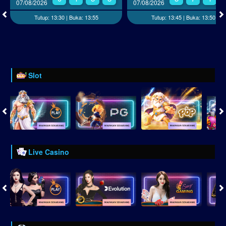
07/08/2026
07/08/2026
Tutup: 13:30 | Buka: 13:55
Tutup: 13:45 | Buka: 13:50
Slot
Live Casino