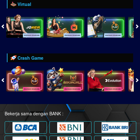
Virtual
Crash Game
Bekerja sama dengan BANK :