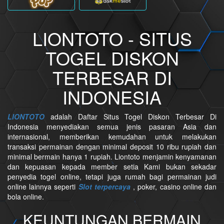
LIONTOTO - SITUS
TOGEL DISKON
TERBESAR DI
INDONESIA
LIONTOTO
adalah Daftar Situs Togel Diskon Terbesar Di
Indonesia menyediakan semua jenis pasaran Asia dan
internasional, memberikan kemudahan untuk melakukan
transaksi permainan dengan minimal deposit 10 ribu rupiah dan
minimal bermain hanya 1 rupiah. Liontoto menjamin kenyamanan
dan kepuasan kepada member setia Kami bukan sekadar
penyedia togel online, tetapi juga rumah bagi permainan judi
online lainnya seperti
Slot terpercaya
, poker, casino online dan
bola online.
KEUNTUNGAN BERMAIN