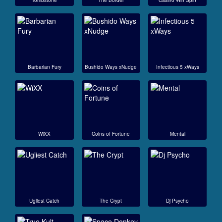
Tombstone
The Border
Casino Win Spin
Barbarian Fury
Bushido Ways xNudge
Infectious 5 xWays
WiXX
Coins of Fortune
Mental
Ugliest Catch
The Crypt
Dj Psycho