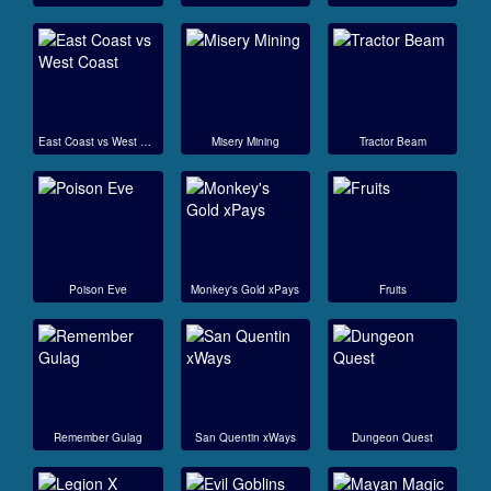
East Coast vs West Coast
Misery Mining
Tractor Beam
Poison Eve
Monkey's Gold xPays
Fruits
Remember Gulag
San Quentin xWays
Dungeon Quest