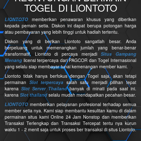
TOGEL DI LIONTOTO
LIONTOTO
memberikan penawaran khusus yang diberikan
kepada pemain setia. Diskon ini dapat berupa potongan harga
atau pembayaran yang lebih tinggi untuk hadiah tertentu.
Diskon yang di berikan Liontoto sangatlah besar. Anda
berpeluang untuk memenangkan jumlah yang benar-benar
transformatif. Liontoto di percaya menjadi
Situs Gampang
Menang
licensi terpercaya dari PAGCOR dan Togel Internasional
yang selalu siap membayar tunai kemenangan member kami.
Liontoto tidak hanya berfokus dengan Togel saja, akan tetapi
permainan
Slot terpercaya
salah satu menjadi pilihan tepat
karena
Slot Server Thailand
banyak di minati pada saat ini.
karena
Slot thailand
selalu mudah mendapatkan pecahan besar.
LIONTOTO
memberikan pelayanan profesional terhadap semua
member setia nya. Kami siap membantu kesulitan kamu di dalam
permainan situs kami Online 24 Jam Nonstop dan memberikan
Transaksi Terlengkap dan Transaksi Tercepat tentu nya kurun
waktu 1 - 2 menit saja untuk proses ber transaksi di situs Liontoto.