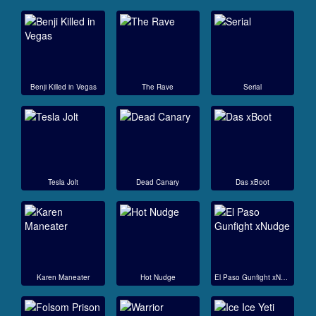
Benji Killed in Vegas
The Rave
Serial
Tesla Jolt
Dead Canary
Das xBoot
Karen Maneater
Hot Nudge
El Paso Gunfight xNudge