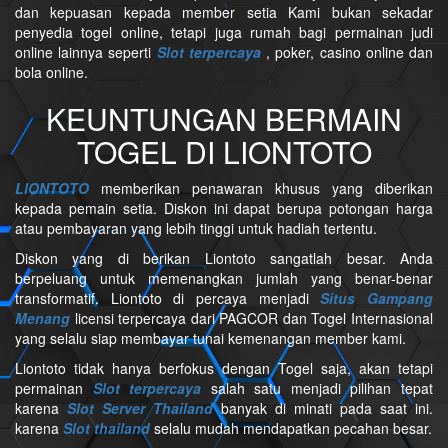
dan kepuasan kepada member setia Kami bukan sekadar
penyedia togel online, tetapi juga rumah bagi permainan judi
online lainnya seperti
Slot terpercaya
, poker, casino online dan
bola online.
KEUNTUNGAN BERMAIN
TOGEL DI LIONTOTO
LIONTOTO
memberikan penawaran khusus yang diberikan
kepada pemain setia. Diskon ini dapat berupa potongan harga
atau pembayaran yang lebih tinggi untuk hadiah tertentu.
Diskon yang di berikan Liontoto sangatlah besar. Anda
berpeluang untuk memenangkan jumlah yang benar-benar
transformatif. Liontoto di percaya menjadi
Situs Gampang
Menang
licensi terpercaya dari PAGCOR dan Togel Internasional
yang selalu siap membayar tunai kemenangan member kami.
Liontoto tidak hanya berfokus dengan Togel saja, akan tetapi
permainan
Slot terpercaya
salah satu menjadi pilihan tepat
karena
Slot Server Thailand
banyak di minati pada saat ini.
karena
Slot thailand
selalu mudah mendapatkan pecahan besar.