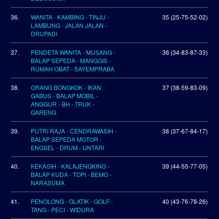
36.
WANITA - KAMBING - TINJU -
35 (25-75-52-02)
LAMBUNG - JALAN JALAN -
DRUPADI
37.
PENDETA WANITA - MUSANG -
36 (34-83-87-33)
BALAP SEPEDA - MANGGIS -
RUMAH OBAT - SAYEMPRABA
38.
ORANG BONGKOK - IKAN
37 (38-59-83-09)
GABUS - BALAP MOBIL -
ANGGUR - BH - TRUK -
GARENG
39.
PUTRI RAJA - CENDRAWASIH -
38 (37-67-84-17)
BALAP SEPEDA MOTOR -
ENGSEL - DRUM - UNTARI
40.
KEKASIH - KALAJENGKING -
39 (44-55-77-05)
BALAP KUDA - TOPI - BEMO -
NARASUMA
41.
PENOLONG - GLATIK - GOLF -
40 (43-76-78-26)
TANG - PECI - WIDURA