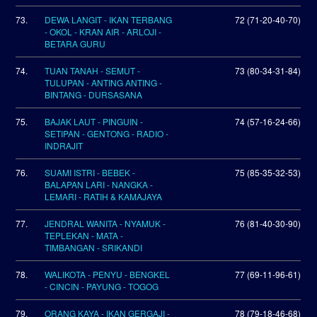
73.
DEWA LANGIT - IKAN TERBANG
72 (71-20-40-70)
- OKOL - KRAN AIR - ARLOJI -
BETARA GURU
74.
TUAN TANAH - SEMUT -
73 (80-34-31-84)
TULUPAN - ANTING ANTING -
BINTANG - DURSASANA
75.
BAJAK LAUT - PINGUIN -
74 (57-16-24-66)
SETIPAN - GENTONG - RADIO -
INDRAJIT
76.
SUAMI ISTRI - BEBEK -
75 (85-35-32-53)
BALAPAN LARI - NANGKA -
LEMARI - RATIH & KAMAJAYA
77.
JENDRAL WANITA - NYAMUK -
76 (81-40-30-90)
TEPLEKAN - MATA -
TIMBANGAN - SRIKANDI
78.
WALIKOTA - PENYU - BENGKEL
77 (69-11-96-61)
- CINCIN - PAYUNG - TOGOG
79.
ORANG KAYA - IKAN GERGAJI -
78 (79-18-46-68)