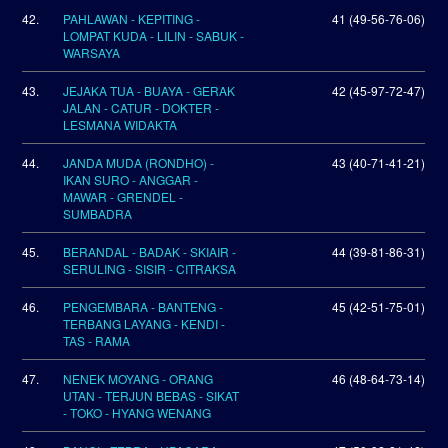
42.
PAHLAWAN - KEPITING -
41 (49-56-76-06)
LOMPAT KUDA - LILIN - SABUK -
WARSAYA
43.
JEJAKA TUA - BUAYA - GERAK
42 (45-97-72-47)
JALAN - CATUR - DOKTER -
LESMANA WIDAKTA
44.
JANDA MUDA (RONDHO) -
43 (40-71-41-21)
IKAN SURO - ANGGAR -
MAWAR - GRENDEL -
SUMBADRA
45.
BERANDAL - BADAK - SKIAIR -
44 (39-81-86-31)
SERULING - SISIR - CITRAKSA
46.
PENGEMBARA - BANTENG -
45 (42-51-75-01)
TERBANG LAYANG - KENDI -
TAS - RAMA
47.
NENEK MOYANG - ORANG
46 (48-64-73-14)
UTAN - TERJUN BEBAS - SIKAT
- TOKO - HYANG WENANG