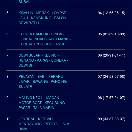
SUBALI
5.
KWAN IN - MERAK - LOMPAT
04 (12-65-05-15)
JAUH - KANGKUNG - BALON -
DEWI RATIH
6.
KEPALA RAMPOK - SINGA -
05 (01-89-10-39)
LONCAT INDAH - KAYU MANIS -
KERETA API - GURU LANGIT
7.
DEWI BULAN - KELINCI -
06 (20-91-51-41)
RENANG - KAPAS - BONEKA -
DEWI SRI
8.
PELAYAN - BABI - PERAHU
07 (24-58-57-08)
LAYAR - BAWANG - PANCING -
SULATRI
9.
MALING KECIL - MACAN -
08 (17-57-04-07)
MOTOR BOAT - KECUBUNG -
PASAR - TALA MARIA
10.
JENDRAL - KERBAU -
09 (33-87-88-37)
MENDAYUNG - PEPAYA - JALA -
BIMA