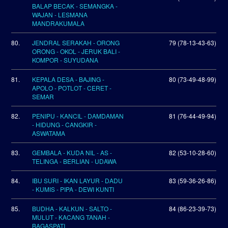
BALAP BECAK - SEMANGKA -
WAJAN - LESMANA
MANDRAKUMALA
80.
JENDRAL SERAKAH - ORONG
79 (78-13-43-63)
ORONG - OKOL - JERUK BALI -
KOMPOR - SUYUDANA
81.
KEPALA DESA - BAJING -
80 (73-49-48-99)
APOLO - POTLOT - CERET -
SEMAR
82.
PENIPU - KANCIL - DAMDAMAN
81 (76-44-49-94)
- HIDUNG - CANGKIR -
ASWATAMA
83.
GEMBALA - KUDA NIL - AS -
82 (53-10-28-60)
TELINGA - BERLIAN - UDAWA
84.
IBU SURI - IKAN LAYUR - DADU
83 (59-36-26-86)
- KUMIS - PIPA - DEWI KUNTI
85.
BUDHA - KALKUN - SALTO -
84 (86-23-39-73)
MULUT - KACANG TANAH -
BAGASPATI