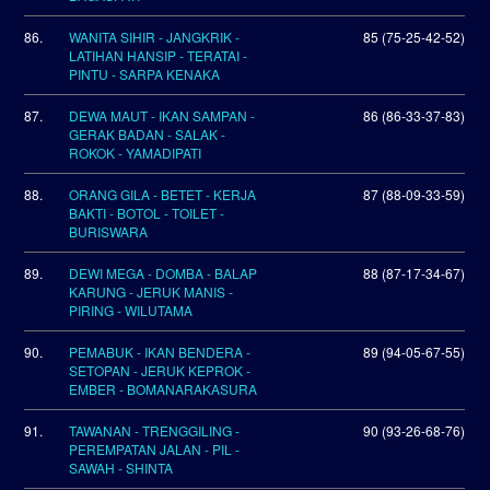
86.
WANITA SIHIR - JANGKRIK -
85 (75-25-42-52)
LATIHAN HANSIP - TERATAI -
PINTU - SARPA KENAKA
87.
DEWA MAUT - IKAN SAMPAN -
86 (86-33-37-83)
GERAK BADAN - SALAK -
ROKOK - YAMADIPATI
88.
ORANG GILA - BETET - KERJA
87 (88-09-33-59)
BAKTI - BOTOL - TOILET -
BURISWARA
89.
DEWI MEGA - DOMBA - BALAP
88 (87-17-34-67)
KARUNG - JERUK MANIS -
PIRING - WILUTAMA
90.
PEMABUK - IKAN BENDERA -
89 (94-05-67-55)
SETOPAN - JERUK KEPROK -
EMBER - BOMANARAKASURA
91.
TAWANAN - TRENGGILING -
90 (93-26-68-76)
PEREMPATAN JALAN - PIL -
SAWAH - SHINTA