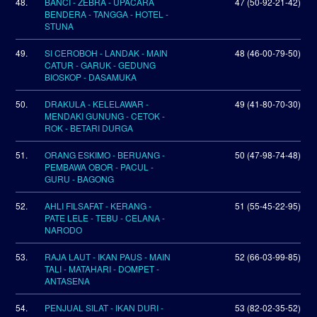
48.
BANCI - ZEBRA - UPACARA
47 (50-92-21-42)
BENDERA - TANGGA - HOTEL -
STUNA
49.
SI CEROBOH - LANDAK - MAIN
48 (46-00-79-50)
CATUR - GARUK - GEDUNG
BIOSKOP - DASAMUKA
50.
DRAKULA - KELELAWAR -
49 (41-80-70-30)
MENDAKI GUNUNG - CETOK -
ROK - BETARI DURGA
51.
ORANG ESKIMO - BERUANG -
50 (47-98-74-48)
PEMBAWA OBOR - PACUL -
GURU - BAGONG
52.
AHLI FILSAFAT - KERANG -
51 (55-45-22-95)
PATE LELE - TEBU - CELANA -
NARODO
53.
RAJA LAUT - IKAN PAUS - MAIN
52 (66-03-99-85)
TALI - MATAHARI - DOMPET -
ANTASENA
54.
PENJUAL SILAT - IKAN DURI -
53 (82-02-35-52)