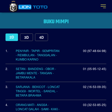
BUKU MIMPI
2D
3D
4D
1.
PENYAIR - TAPIR - SEMPRITAN
00 (97-48-64-98)
- REMBULAN - TANGGALAN -
KUMBO KARNO
2.
SETAN - BANDENG - OBOR -
01 (05-95-12-45)
JAMBU MENTE - TANGAN -
BETARAKALA
3.
SARJANA - BEKICOT - LONCAT
02 (16-53-09-35)
TINGGI - WORTEL - SANDAL -
BETARA BRAHMA
4.
ORANG MATI - ANGSA -
03 (32-53-85-25)
LONCAT GALAH - SAWI - KAKI -