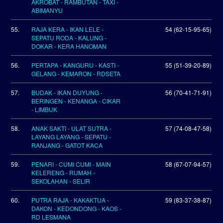
AKROBAT - RAMBUTAN - TAXI -
ABIMANYU
55.
RAJA KERA - IKAN LELE -
54 (62-15-95-65)
SEPATU RODA - KALUNG -
DOKAR - KERA HANOMAN
56.
PERTAPA - KANGURU - KASTI -
55 (51-39-20-89)
GELANG - KEMARON - RDSETA
57.
BUDAK - IKAN DUYUNG -
56 (70-41-71-91)
BERINGEN - KENANGA - CIKAR
- LIMBUK
58.
ANAK SAKTI - ULAT SUTRA -
57 (74-08-47-58)
LAYANG LAYANG - SEPATU -
RANJANG - GATOT KACA
59.
PENARI - CUMI CUMI - MAIN
58 (67-07-94-57)
KELERENG - RUMAH -
SEKOLAHAN - SELIR
60.
PUTRA RAJA - KAKAKTUA -
59 (83-37-38-87)
DAKON - KEDONDONG - KAOS -
RD LESMANA