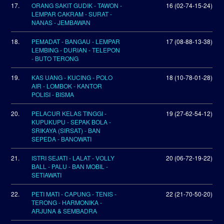
17.
ORANG SAKIT GUDIK - TAWON -
16 (02-74-15-24)
LEMPAR CAKRAM - SURAT -
NANAS - JEMBAWAN
18.
PEMADAT - BANGAU - LEMPAR
17 (08-88-13-38)
LEMBING - DURIAN - TELEPON
- BUTO TERONG
19.
KAS UANG - KUCING - POLO
18 (10-78-01-28)
AIR - LOMBOK - KANTOR
POLISI - BISMA
20.
PELACUR KELAS TINGGI -
19 (27-62-54-12)
KUPUKUPU - SEPAK BOLA -
SRIKAYA (SIRSAT) - BAN
SEPEDA - BANOWATI
21.
ISTRI SEJATI - LALAT - VOLLY
20 (06-72-19-22)
BALL - PALU - BAN MOBIL -
SETIAWATI
22.
PETI MATI - CAPUNG - TENIS -
22 (21-70-50-20)
TERONG - HARMONIKA -
ARJUNA & SEMBADRA