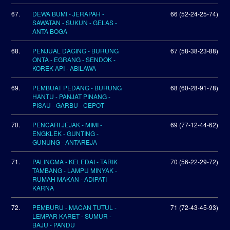
67.
DEWA BUMI - JERAPAH -
66 (52-24-25-74)
SAWATAN - SUKUN - GELAS -
ANTA BOGA
68.
PENJUAL DAGING - BURUNG
67 (58-38-23-88)
ONTA - EGRANG - SENDOK -
KOREK API - ABILAWA
69.
PEMBUAT PEDANG - BURUNG
68 (60-28-91-78)
HANTU - PANJAT PINANG -
PISAU - GARBU - CEPOT
70.
PENCARI JEJAK - MIMI -
69 (77-12-44-62)
ENGKLEK - GUNTING -
GUNUNG - ANTAREJA
71.
PALINGMA - KELEDAI - TARIK
70 (56-22-29-72)
TAMBANG - LAMPU MINYAK -
RUMAH MAKAN - ADIPATI
KARNA
72.
PEMBURU - MACAN TUTUL -
71 (72-43-45-93)
LEMPAR KARET - SUMUR -
BAJU - PANDU