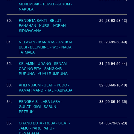
MENEMBAK - TOMAT - JARUM -
NAKULA
30.
PENDETA SAKTI - BELUT -
29 (28-63-53-13)
PANAHAN - KURSI - KORAN -
SIDIWACANA
31.
NELAYAN - IKAN MAS - ANGKAT
30 (23-99-58-49)
BESI - BELIMBING - WC - NAGA
TATMALA
32.
KELAMIN - UDANG - SENAM -
31 (26-94-59-44)
CACING PITA - SANGKAR
BURUNG - YUYU RUMPUNG
33.
AHLI NUJUM - ULAR - YUDO -
32 (03-60-18-10)
KAMAR MANDI - TALI - ABIYASA
34.
PENGEMIS - LABA LABA -
33 (09-86-16-36)
GULAT - GIGI - SABUN -
PETRUK
35.
ORANG BUTA - RUSA - SILAT -
34 (36-73-89-23)
JAMU - PARU PARU -
DESTARATA