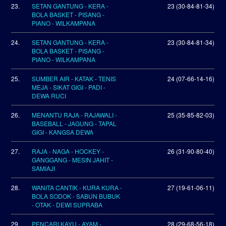
23.
SETAN GANTUNG - KERA -
23 (30-84-81-34)
BOLA BASKET - PISANG -
PIANO - WILKAMPANA
24.
SETAN GANTUNG - KERA -
23 (30-84-81-34)
BOLA BASKET - PISANG -
PIANO - WILKAMPANA
25.
SUMBER AIR - KATAK - TENIS
24 (07-66-14-16)
MEJA - SIKAT GIGI - PADI -
DEWA RUCI
26.
MENANTU RAJA - RAJAWALI -
25 (35-85-82-03)
BASEBALL - JAGUNG - TAPAL
GIGI - KANGSA DEWA
27.
RAJA - NAGA - HOCKEY -
26 (31-90-80-40)
GANGGANG - MESIN JAHIT -
SAMIAJI
28.
WANITA CANTIK - KURA KURA -
27 (19-61-06-11)
BOLA SODOK - SABUN BUBUK
- OTAK - DEWI SUPRABA
29.
PENCARI KAYU - AYAM -
28 (29-68-56-18)