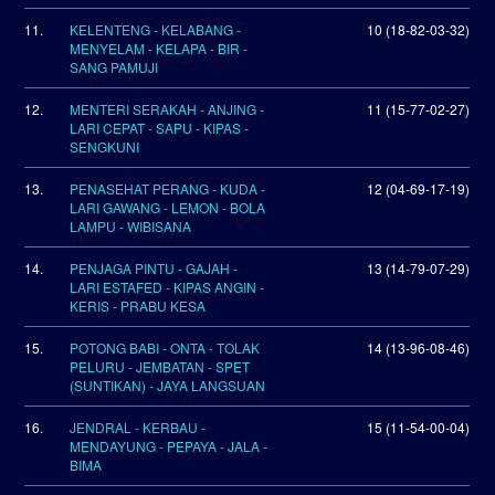
11.
KELENTENG - KELABANG -
10 (18-82-03-32)
MENYELAM - KELAPA - BIR -
SANG PAMUJI
12.
MENTERI SERAKAH - ANJING -
11 (15-77-02-27)
LARI CEPAT - SAPU - KIPAS -
SENGKUNI
13.
PENASEHAT PERANG - KUDA -
12 (04-69-17-19)
LARI GAWANG - LEMON - BOLA
LAMPU - WIBISANA
14.
PENJAGA PINTU - GAJAH -
13 (14-79-07-29)
LARI ESTAFED - KIPAS ANGIN -
KERIS - PRABU KESA
15.
POTONG BABI - ONTA - TOLAK
14 (13-96-08-46)
PELURU - JEMBATAN - SPET
(SUNTIKAN) - JAYA LANGSUAN
16.
JENDRAL - KERBAU -
15 (11-54-00-04)
MENDAYUNG - PEPAYA - JALA -
BIMA