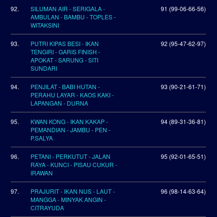
92.
SILUMAN AIR - SERIGALA -
91 (99-06-66-56)
AMBULAN - BAMBU - TOPLES -
WITAKSINI
93.
PUTRI KIPAS BESI - IKAN
92 (95-47-62-97)
TENGIRI - GARIS FINISH -
APOKAT - SARUNG - SITI
SUNDARI
94.
PENJILAT - BABI HUTAN -
93 (90-21-61-71)
PERAHU LAYAR - KAOS KAKI -
LAPANGAN - DURNA
95.
KWAN KONG - IKAN KAKAP -
94 (89-31-36-81)
PEMANDIAN - JAMBU - PEN -
P.SALYA
96.
PETANI - PERKUTUT - JALAN
95 (92-01-65-51)
RAYA - KUNCI - PISAU CUKUR -
IRAWAN
97.
PRAJURIT - IKAN NUS - LAUT -
96 (98-14-63-64)
MANGGA - MINYAK ANGIN -
CITRAYUDA