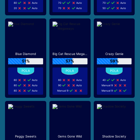
80
Auto
70
Auto
70
Auto
20
Auto
70
Auto
50
Auto
Blue Diamond
Big Cat Rescue Megaways
Crazy Genie
51%
57%
59%
80
Auto
80
Auto
40
Auto
80
Auto
90
Auto
Manual 9
80
Auto
Manual 9
Manual 9
Peggy Sweets
Gems Gone Wild
Shadow Society