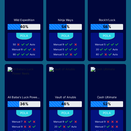
Wild Expedition
Ninja Ways
Rock'n'Lock
40%
54%
56%
50
Auto
Manual 9
Manual 5
Manual 9
Manual 5
20
Auto
90
Auto
Manual 5
80
Auto
Ali Baba's Luck Power Reels
Vault of Anubis
Cash Ultimate
36%
46%
52%
Manual 7
Manual 9
Manual 9
Manual 9
20
Auto
Manual 7