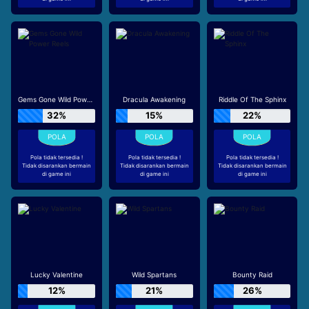
Gems Gone Wild Power Reels
Dracula Awakening
Riddle Of The Sphinx
32%
15%
22%
Pola tidak tersedia !
Pola tidak tersedia !
Pola tidak tersedia !
Tidak disarankan bermain
Tidak disarankan bermain
Tidak disarankan bermain
di game ini
di game ini
di game ini
Lucky Valentine
Wild Spartans
Bounty Raid
12%
21%
26%