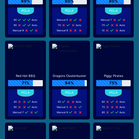
69%
60%
80%
90
Auto
Manual 5
Manual 7
90
Auto
70
Auto
70
Auto
Manual 9
Manual 9
10
Auto
Red Hot BBQ
Dragons Clusterbuster
Piggy Pirates
71%
94%
75%
40
Auto
50
Auto
60
Auto
90
Auto
Manual 3
70
Auto
Manual 7
Manual 9
80
Auto