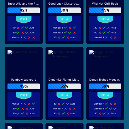
Snow Wild and the 7 Features
Good Luck Clusterbuster
Wild Hot Chilli Reels
42%
39%
45%
10
Auto
Manual 3
20
Auto
80
Auto
Manual 5
60
Auto
Manual 9
20
Auto
Manual 3
Rainbow Jackpots
Dynamite Riches Megaways
Doggy Riches Megaways
49%
55%
56%
Manual 7
30
Auto
Manual 7
50
Auto
Manual 7
Manual 5
70
Auto
50
Auto
50
Auto