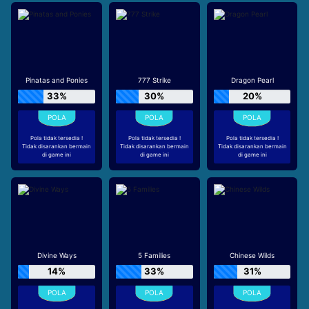
Pinatas and Ponies
777 Strike
Dragon Pearl
33%
30%
20%
Pola tidak tersedia !
Pola tidak tersedia !
Pola tidak tersedia !
Tidak disarankan bermain
Tidak disarankan bermain
Tidak disarankan bermain
di game ini
di game ini
di game ini
Divine Ways
5 Families
Chinese Wilds
14%
33%
31%