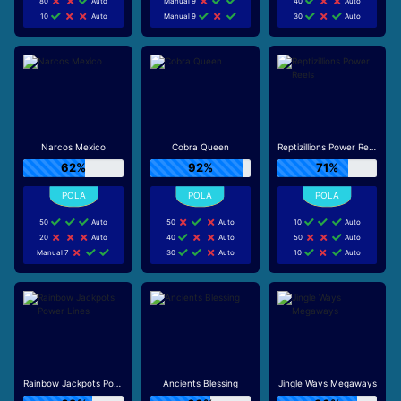
80
Auto
Manual 9
40
Auto
10
Auto
Manual 9
30
Auto
Narcos Mexico
Cobra Queen
Reptizillions Power Reels
62%
92%
71%
50
Auto
50
Auto
10
Auto
20
Auto
40
Auto
50
Auto
Manual 7
30
Auto
10
Auto
Rainbow Jackpots Power Lines
Ancients Blessing
Jingle Ways Megaways