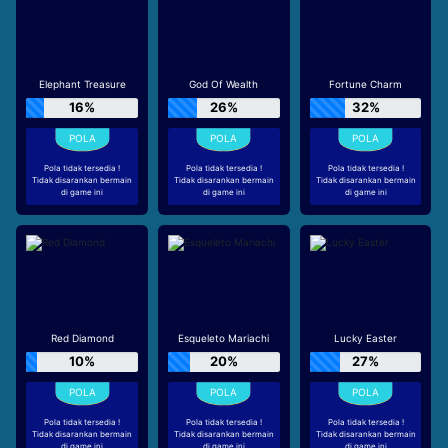
Elephant Treasure
God Of Wealth
Fortune Charm
16%
26%
32%
Pola tidak tersedia !
Pola tidak tersedia !
Pola tidak tersedia !
Tidak disarankan bermain
Tidak disarankan bermain
Tidak disarankan bermain
di game ini
di game ini
di game ini
Red Diamond
Esqueleto Mariachi
Lucky Easter
10%
20%
27%
Pola tidak tersedia !
Pola tidak tersedia !
Pola tidak tersedia !
Tidak disarankan bermain
Tidak disarankan bermain
Tidak disarankan bermain
di game ini
di game ini
di game ini