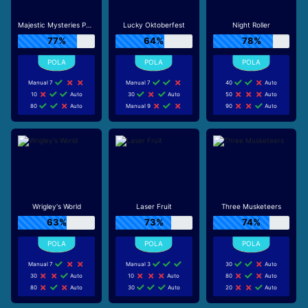
Majestic Mysteries Power Reel
Lucky Oktoberfest
Night Roller
77%
64%
78%
Manual 7
Manual 7
40
Auto
10
Auto
30
Auto
50
Auto
80
Auto
Manual 9
90
Auto
Wrigley's World
Laser Fruit
Three Musketeers
63%
73%
74%
Manual 7
Manual 3
30
Auto
30
Auto
10
Auto
80
Auto
80
Auto
30
Auto
20
Auto