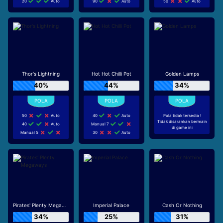
20
Auto
90
Auto
50
Auto
Thor's Lightning
Hot Hot Chilli Pot
Golden Lamps
40%
44%
34%
50
Auto
40
Auto
Pola tidak tersedia !
Tidak disarankan bermain
40
Auto
Manual 7
di game ini
Manual 5
30
Auto
Pirates' Plenty Megaways
Imperial Palace
Cash Or Nothing
34%
25%
31%