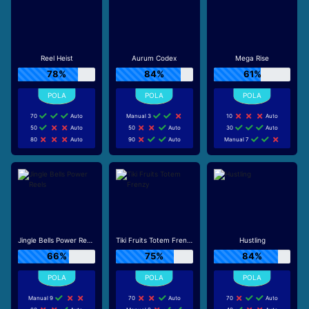
Reel Heist
Aurum Codex
Mega Rise
78%
84%
61%
70
Auto
Manual 3
10
Auto
50
Auto
50
Auto
30
Auto
80
Auto
90
Auto
Manual 7
Jingle Bells Power Reels
Tiki Fruits Totem Frenzy
Hustling
66%
75%
84%
Manual 9
70
Auto
70
Auto