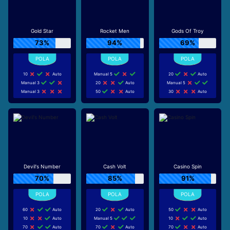
Gold Star
Rocket Men
Gods Of Troy
73%
94%
69%
10
Auto
Manual 5
20
Auto
Manual 3
20
Auto
Manual 5
Manual 3
50
Auto
30
Auto
Devil's Number
Cash Volt
Casino Spin
70%
85%
91%
60
Auto
20
Auto
50
Auto
10
Auto
Manual 5
10
Auto
70
Auto
70
Auto
70
Auto