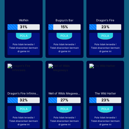
Wolfkin
Bugsys's Bar
Dragon's Fire
31%
15%
23%
Pola tidak tersedia !
Pola tidak tersedia !
Pola tidak tersedia !
Tidak disarankan bermain
Tidak disarankan bermain
Tidak disarankan bermain
di game ini
di game ini
di game ini
Dragon's Fire Infinireels
Well of Wilds Megaways
The Wild Hatter
32%
27%
23%
Pola tidak tersedia !
Pola tidak tersedia !
Pola tidak tersedia !
Tidak disarankan bermain
Tidak disarankan bermain
Tidak disarankan bermain
di game ini
di game ini
di game ini