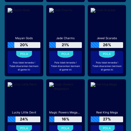
Mayan Gods
Jade Charms
Jewel Scarabs
20%
21%
26%
Pola tidak tersedia !
Pola tidak tersedia !
Pola tidak tersedia !
Tidak disarankan bermain
Tidak disarankan bermain
Tidak disarankan bermain
di game ini
di game ini
di game ini
Lucky Little Devil
Magic Powers Megaways
Reel King Mega
24%
16%
27%