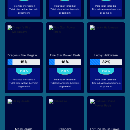
Pola tidak tersedia !
Pola tidak tersedia !
Pola tidak tersedia !
Tidak disarankan bermain
Tidak disarankan bermain
Tidak disarankan bermain
di game ini
di game ini
di game ini
Dragon's Fire Megaways
Five Star Power Reels
Lucky Halloween
15%
18%
32%
Pola tidak tersedia !
Pola tidak tersedia !
Pola tidak tersedia !
Tidak disarankan bermain
Tidak disarankan bermain
Tidak disarankan bermain
di game ini
di game ini
di game ini
Masquerade
Trillionaire
Fortune House Power Reels