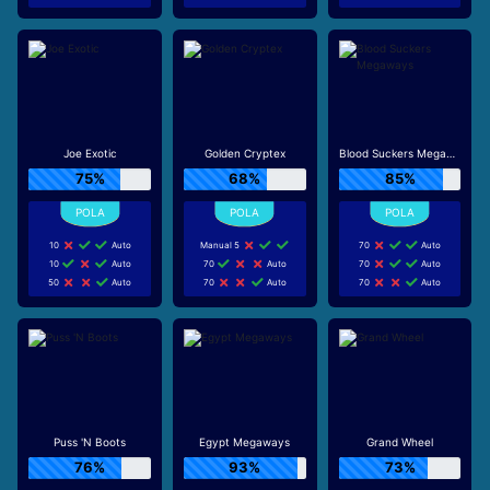
Joe Exotic
Golden Cryptex
Blood Suckers Megaways
75%
68%
85%
10
Auto
Manual 5
70
Auto
10
Auto
70
Auto
70
Auto
50
Auto
70
Auto
70
Auto
Puss 'N Boots
Egypt Megaways
Grand Wheel
76%
93%
73%