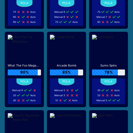
70
Auto
Manual 9
70
Auto
90
Auto
Manual 9
Manual 7
90
Auto
70
Auto
80
Auto
What The Fox Megaways
Arcade Bomb
Sumo Spins
90%
85%
78%
Manual 9
Manual 3
30
Auto
20
Auto
Manual 3
20
Auto
40
Auto
10
Auto
Manual 5