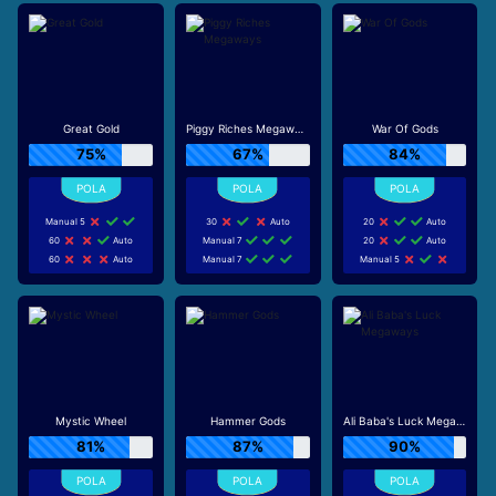
Great Gold
Piggy Riches Megaways
War Of Gods
75%
67%
84%
Manual 5
30
Auto
20
Auto
60
Auto
Manual 7
20
Auto
60
Auto
Manual 7
Manual 5
Mystic Wheel
Hammer Gods
Ali Baba's Luck Megaways
81%
87%
90%