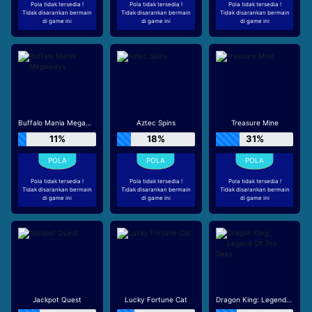
Pola tidak tersedia !
Pola tidak tersedia !
Pola tidak tersedia !
Tidak disarankan bermain
Tidak disarankan bermain
Tidak disarankan bermain
di game ini
di game ini
di game ini
Buffalo Mania Megaways
Aztec Spins
Treasure Mine
11%
18%
31%
Pola tidak tersedia !
Pola tidak tersedia !
Pola tidak tersedia !
Tidak disarankan bermain
Tidak disarankan bermain
Tidak disarankan bermain
di game ini
di game ini
di game ini
Jackpot Quest
Lucky Fortune Cat
Dragon King: Legend Of The Seas