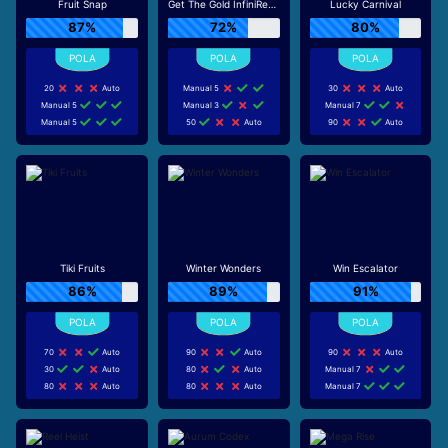
Fruit Snap
Get The Gold InfiniReels
Lucky Carnival
87%
72%
80%
20
Auto
Manual 5
30
Auto
Manual 5
Manual 3
Manual 7
Manual 5
50
Auto
90
Auto
Tiki Fruits
Winter Wonders
Win Escalator
86%
89%
91%
70
Auto
90
Auto
90
Auto
30
Auto
80
Auto
Manual 7
80
Auto
80
Auto
Manual 7