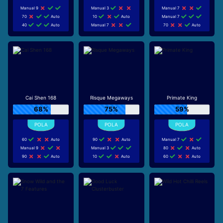
Manual 9
Manual 3
Manual 7
70
Auto
10
Auto
Manual 7
40
Auto
Manual 7
70
Auto
Cai Shen 168
Risque Megaways
Primate King
68%
75%
59%
60
Auto
90
Auto
Manual 7
Manual 9
Manual 3
80
Auto
90
Auto
10
Auto
60
Auto