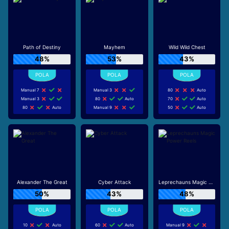
Path of Destiny
Mayhem
Wild Wild Chest
48%
53%
43%
Manual 7
Manual 3
80
Auto
Manual 3
80
Auto
70
Auto
80
Auto
Manual 9
50
Auto
Alexander The Great
Cyber Attack
Leprechauns Magic Power Reels
50%
43%
48%
10
Auto
60
Auto
Manual 9