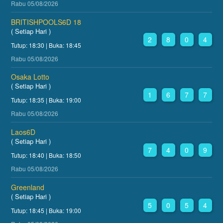
Rabu 05/08/2026
BRITISHPOOLS6D 18
( Setiap Hari )
2
8
0
4
Tutup: 18:30 | Buka: 18:45
Rabu 05/08/2026
Osaka Lotto
( Setiap Hari )
1
6
7
7
Tutup: 18:35 | Buka: 19:00
Rabu 05/08/2026
Laos6D
( Setiap Hari )
7
4
0
9
Tutup: 18:40 | Buka: 18:50
Rabu 05/08/2026
Greenland
( Setiap Hari )
5
0
5
4
Tutup: 18:45 | Buka: 19:00