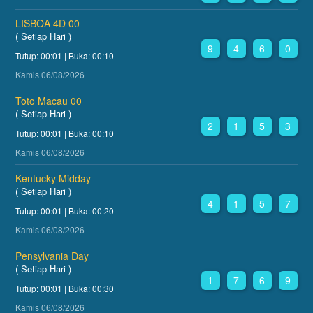
LISBOA 4D 00
( Setiap Hari )
9
4
6
0
Tutup: 00:01 | Buka: 00:10
Kamis 06/08/2026
Toto Macau 00
( Setiap Hari )
2
1
5
3
Tutup: 00:01 | Buka: 00:10
Kamis 06/08/2026
Kentucky Midday
( Setiap Hari )
4
1
5
7
Tutup: 00:01 | Buka: 00:20
Kamis 06/08/2026
Pensylvania Day
( Setiap Hari )
1
7
6
9
Tutup: 00:01 | Buka: 00:30
Kamis 06/08/2026