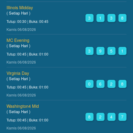
Illinois Midday
( Setiap Hari )
3
1
3
8
Tutup: 00:30 | Buka: 00:45
Kamis 06/08/2026
MC Evening
( Setiap Hari )
3
9
5
1
Tutup: 00:45 | Buka: 01:00
Kamis 06/08/2026
Virginia Day
( Setiap Hari )
0
6
2
8
Tutup: 00:45 | Buka: 01:00
Kamis 06/08/2026
Washington4 Mid
( Setiap Hari )
8
2
4
7
Tutup: 00:45 | Buka: 01:00
Kamis 06/08/2026