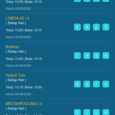
Tutup: 13:00 | Buka: 13:10
Kamis 06/08/2026
LISBOA 4D 13
( Setiap Hari )
5
8
2
5
Tutup: 13:00 | Buka: 13:10
Kamis 06/08/2026
Bullseye
( Setiap Hari )
7
5
9
8
Tutup: 13:00 | Buka: 13:15
Kamis 06/08/2026
Holand Toto
( Setiap Hari )
9
9
7
2
Tutup: 13:10 | Buka: 13:30
Kamis 06/08/2026
BRITISHPOOLS6D 13
( Setiap Hari )
0
1
0
8