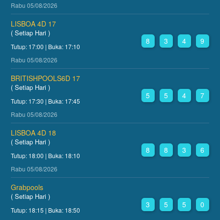
Rabu 05/08/2026
LISBOA 4D 17
( Setiap Hari )
8
3
4
9
Tutup: 17:00 | Buka: 17:10
Rabu 05/08/2026
BRITISHPOOLS6D 17
( Setiap Hari )
5
5
4
7
Tutup: 17:30 | Buka: 17:45
Rabu 05/08/2026
LISBOA 4D 18
( Setiap Hari )
8
8
3
6
Tutup: 18:00 | Buka: 18:10
Rabu 05/08/2026
Grabpools
( Setiap Hari )
3
5
5
0
Tutup: 18:15 | Buka: 18:50