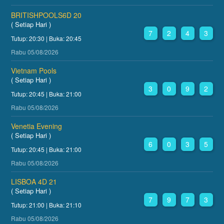
BRITISHPOOLS6D 20
( Setiap Hari )
7
2
4
3
Tutup: 20:30 | Buka: 20:45
Rabu 05/08/2026
Vietnam Pools
( Setiap Hari )
3
0
9
2
Tutup: 20:45 | Buka: 21:00
Rabu 05/08/2026
Venetia Evening
( Setiap Hari )
6
0
3
5
Tutup: 20:45 | Buka: 21:00
Rabu 05/08/2026
LISBOA 4D 21
( Setiap Hari )
7
9
7
3
Tutup: 21:00 | Buka: 21:10
Rabu 05/08/2026