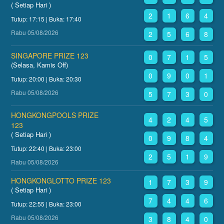
( Setiap Hari )
2
1
6
4
Tutup: 17:15 | Buka: 17:40
Rabu 05/08/2026
2
5
6
8
SINGAPORE PRIZE 123
0
7
1
5
(Selasa, Kamis Off)
0
9
0
1
Tutup: 20:00 | Buka: 20:30
Rabu 05/08/2026
5
7
3
0
HONGKONGPOOLS PRIZE
4
2
4
5
123
( Setiap Hari )
0
9
8
4
Tutup: 22:40 | Buka: 23:00
2
5
1
9
Rabu 05/08/2026
HONGKONGLOTTO PRIZE 123
1
7
3
9
( Setiap Hari )
7
4
4
6
Tutup: 22:55 | Buka: 23:00
Rabu 05/08/2026
3
8
4
0