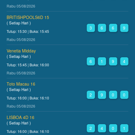
Rabu 05/08/2026
BRITISHPOOLS6D 15
( Setiap Hari )
3
6
6
9
Tutup: 15:30 | Buka: 15:45
Rabu 05/08/2026
Venetia Midday
( Setiap Hari )
6
1
9
4
Tutup: 15:45 | Buka: 16:00
Rabu 05/08/2026
Toto Macau 16
( Setiap Hari )
2
9
0
0
Tutup: 16:00 | Buka: 16:10
Rabu 05/08/2026
LISBOA 4D 16
( Setiap Hari )
2
4
0
1
Tutup: 16:00 | Buka: 16:10