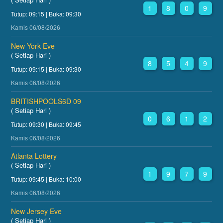
1
8
0
9
Tutup: 09:15 | Buka: 09:30
Kamis 06/08/2026
New York Eve
( Setiap Hari )
8
5
4
9
Tutup: 09:15 | Buka: 09:30
Kamis 06/08/2026
BRITISHPOOLS6D 09
( Setiap Hari )
0
6
1
2
Tutup: 09:30 | Buka: 09:45
Kamis 06/08/2026
Atlanta Lottery
( Setiap Hari )
1
9
7
9
Tutup: 09:45 | Buka: 10:00
Kamis 06/08/2026
New Jersey Eve
( Setiap Hari )