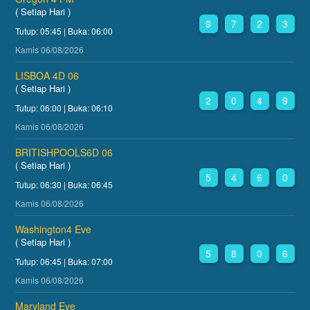
( Setiap Hari )
9
7
2
3
Tutup: 05:45 | Buka: 06:00
Kamis 06/08/2026
LISBOA 4D 06
( Setiap Hari )
2
0
4
9
Tutup: 06:00 | Buka: 06:10
Kamis 06/08/2026
BRITISHPOOLS6D 06
( Setiap Hari )
5
4
6
0
Tutup: 06:30 | Buka: 06:45
Kamis 06/08/2026
Washington4 Eve
( Setiap Hari )
5
8
0
6
Tutup: 06:45 | Buka: 07:00
Kamis 06/08/2026
Maryland Eve