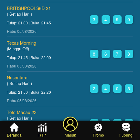
BRITISHPOOLS6D 21
( Setiap Hari )
3
4
9
0
Tutup: 21:30 | Buka: 21:45
Rabu 05/08/2026
Texas Morning
(Minggu Off)
8
6
7
8
Tutup: 21:45 | Buka: 22:00
Rabu 05/08/2026
Nusantara
( Setiap Hari )
2
4
0
5
Tutup: 21:50 | Buka: 22:20
Rabu 05/08/2026
Toto Macau 22
( Setiap Hari )
0
9
9
1
Tutup: 22:00 | Buka: 22:10
Beranda
RTP
Masuk
Promo
Hubungi
Rabu 05/08/2026