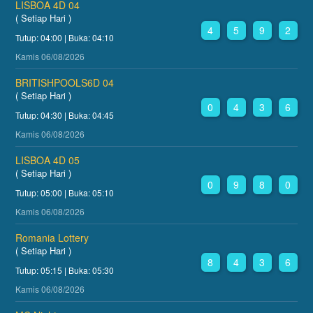
LISBOA 4D 04
( Setiap Hari )
4
5
9
2
Tutup: 04:00 | Buka: 04:10
Kamis 06/08/2026
BRITISHPOOLS6D 04
( Setiap Hari )
0
4
3
6
Tutup: 04:30 | Buka: 04:45
Kamis 06/08/2026
LISBOA 4D 05
( Setiap Hari )
0
9
8
0
Tutup: 05:00 | Buka: 05:10
Kamis 06/08/2026
Romania Lottery
( Setiap Hari )
8
4
3
6
Tutup: 05:15 | Buka: 05:30
Kamis 06/08/2026