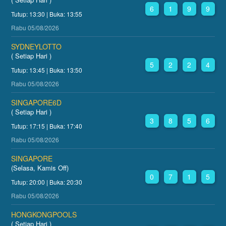
6
1
9
9
Tutup: 13:30 | Buka: 13:55
Rabu 05/08/2026
SYDNEYLOTTO
( Setiap Hari )
5
2
2
4
Tutup: 13:45 | Buka: 13:50
Rabu 05/08/2026
SINGAPORE6D
( Setiap Hari )
3
8
5
6
Tutup: 17:15 | Buka: 17:40
Rabu 05/08/2026
SINGAPORE
(Selasa, Kamis Off)
0
7
1
5
Tutup: 20:00 | Buka: 20:30
Rabu 05/08/2026
HONGKONGPOOLS
( Setiap Hari )