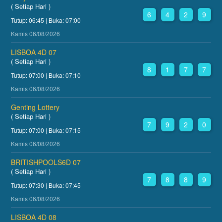
( Setiap Hari )
6
4
2
9
Tutup: 06:45 | Buka: 07:00
Kamis 06/08/2026
LISBOA 4D 07
( Setiap Hari )
8
1
7
7
Tutup: 07:00 | Buka: 07:10
Kamis 06/08/2026
Genting Lottery
( Setiap Hari )
7
9
2
0
Tutup: 07:00 | Buka: 07:15
Kamis 06/08/2026
BRITISHPOOLS6D 07
( Setiap Hari )
7
8
8
9
Tutup: 07:30 | Buka: 07:45
Kamis 06/08/2026
LISBOA 4D 08