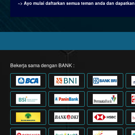
~> Ayo mulai daftarkan semua teman anda dan dapatkan
Bekerja sama dengan BANK :