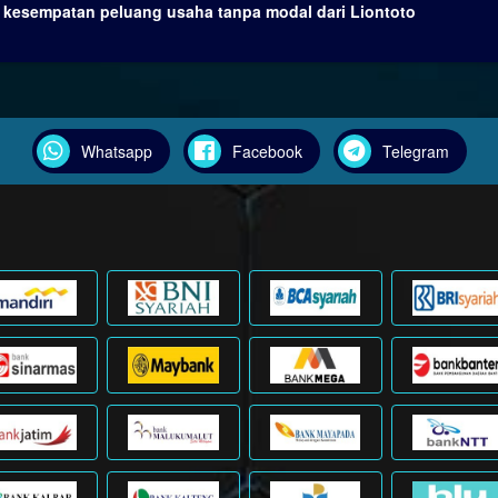
 kesempatan peluang usaha tanpa modal dari Liontoto
Whatsapp
Facebook
Telegram