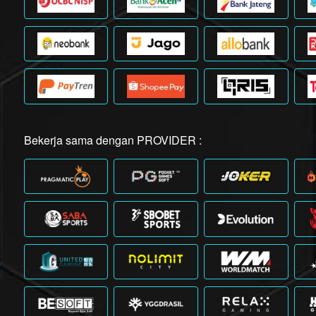
Bekerja sama dengan PROVIDER :