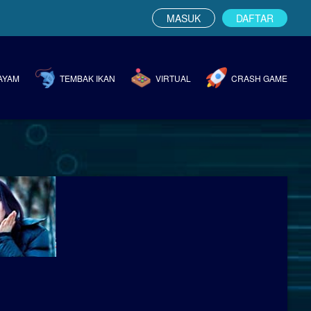
MASUK
DAFTAR
AYAM
TEMBAK IKAN
VIRTUAL
CRASH GAME